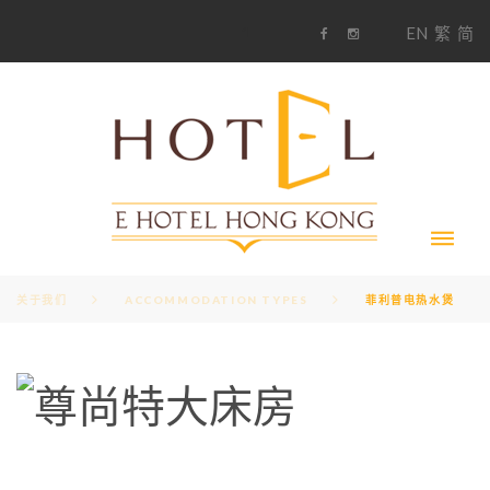
S
1
EN
繁
简
k
F
i
i
a
n
c
s
p
e
t
t
b
a
o
g
o
o
r
c
k
a
m
o
n
t
e
n
t
关于我们
ACCOMMODATION TYPES
菲利普电热水煲
A
M