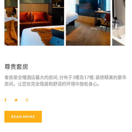
煲
尊贵套房
客房是全幢酒店最大的房间, 分布于3楼及17楼, 装修精美的豪华
房间，让您在完全隐居和舒适的环境中放松身心。
F
T
G
a
w
o
c
i
o
e
t
g
b
t
l
READ MORE
o
e
e
o
r
+
k