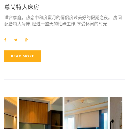
E
尊尚特大床房
N
适合家庭，热恋中和度蜜月的情侣度过美好的假期之夜。 房间
I
配备特大号床, 经过一整天的忙碌工作, 享受休闲的时光…
T
F
T
G
Y
a
w
o
c
i
o
e
t
g
：
b
t
l
READ MORE
o
e
e
o
r
+
菲
k
利
普
电
热
水