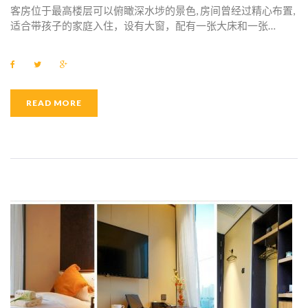
客房位于最高楼层可以俯瞰深水埗的景色, 房间曾经过精心布置,
适合带孩子的家庭入住，设有大窗，配有一张大床和一张…
F
T
G
a
w
o
c
i
o
e
t
g
b
t
l
READ MORE
o
e
e
o
r
+
k