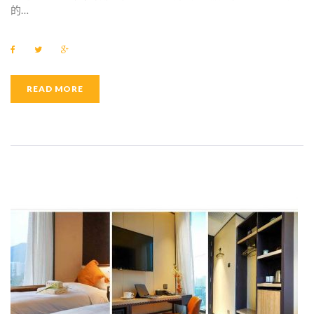
的…
F
T
G
a
w
o
c
i
o
e
t
g
b
t
l
READ MORE
o
e
e
o
r
+
k