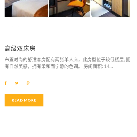
高级双床房
布置时尚的舒适客房配有两张单人床，此房型位于较低楼层, 拥
有自然美感，拥有柔和而宁静的色调。 房间面积: 14…
F
T
G
a
w
o
c
i
o
e
t
g
b
t
l
READ MORE
o
e
e
o
r
+
k