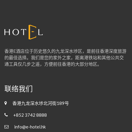
f
o
r
:
香港E酒店位于历史悠久的九龙深水埗区，是前往香港深度旅游
的最佳选择。我们是您的家外之家，距离港铁站和其他公共交
通工具仅几步之遥，方便前往香港的大部分地区。
联络我们
香港九龙深水埗北河街189号
+852 3742 8888
info@e-hotel.hk