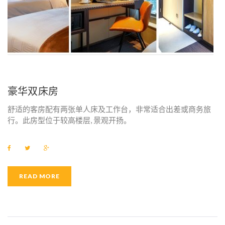
豪华双床房
舒适的客房配有两张单人床及工作台，非常适合出差或商务旅
行。此房型位于较高楼层, 景观开扬。
F
T
G
a
w
o
c
i
o
e
t
g
b
t
l
READ MORE
o
e
e
o
r
+
k