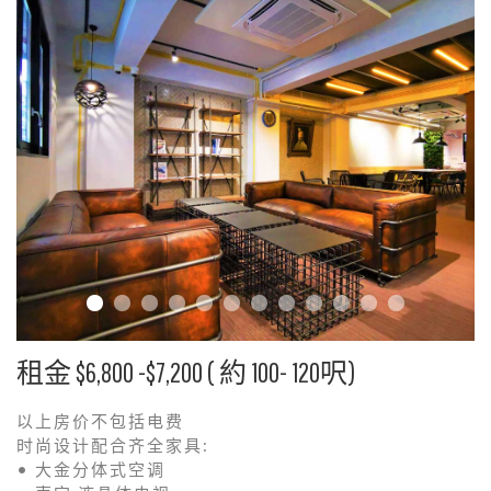
享
居
住
空
间
租金 $6,800 -$7,200 ( 約 100- 120呎)
以上房价不包括电费
时尚设计配合齐全家具:
• 大金分体式空调