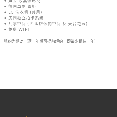
• 声宝 液晶体电视
• 德国卓尔 雪柜
• LG 洗衣机 (共用)
• 房间独立拍卡系统
• 共享空间 ( E 酒店休閒空间 及 天台花园)
• 免费 WIFI
租约为期2年 (满一年后可提前解约，即最少租住一年)