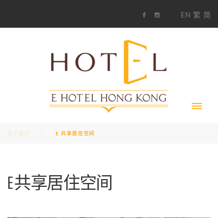
S
1
EN
繁
简
k
F
i
i
a
n
c
s
p
e
t
t
b
a
o
g
o
o
r
c
k
a
m
o
n
t
e
n
t
关于我们
E 共享居住空间
E
E 共享居住空间
共