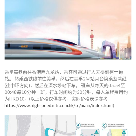
乘坐高铁前往香港西九龙站，乘客可通过行人天桥到柯士甸
站。 转乘西铁线前往美孚，然后在美孚2号站月台换乘荃湾线
(往中环方向)，然后在深水埗站下车。 班车从每天的05:54至
00:48每10分钟一班，行车时间约为30分钟，每人单程费用约
为HKD10。(以上价格仅供参考，实际价格表请参考
https://www.highspeed.mtr.com.hk/tc/main/index.html
)