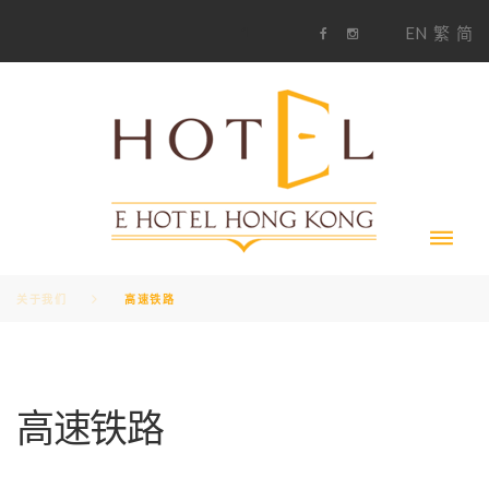
S
1
EN
繁
简
k
F
i
i
a
n
c
s
p
e
t
t
b
a
o
g
o
o
r
c
k
a
m
o
n
t
e
n
t
关于我们
高速铁路
高速铁路