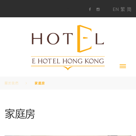
S
1
EN
繁
简
k
F
i
i
a
n
c
s
p
e
t
t
b
a
o
g
o
o
r
c
k
a
m
o
n
t
e
n
t
關於我們
家庭房
家庭房