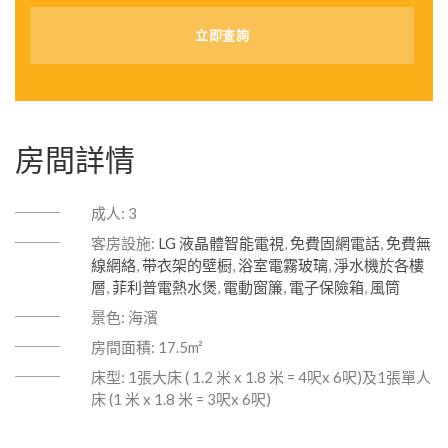
房間詳情
成人:
3
客房設施:
LG 液晶體智能電視
,
免費固網電話
,
免費無
線網絡
,
带衣架的壁橱
,
浴室電霧玻璃
,
淨水機於各樓
層
,
菲利普電熱水煲
,
電動窗簾
,
電子保險箱
,
風筒
景色:
海濱
房間面積:
17.5m²
床型:
1張大床 ( 1.2 米 x 1.8 米 = 4呎x 6呎)及1張單人
床 (1 米 x 1.8 米 = 3呎x 6呎)