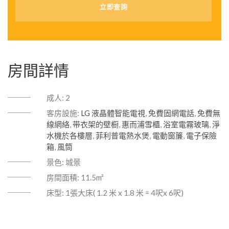
房間詳情
成人:
2
客房設施:
LG 液晶體智能電視
,
免費固網電話
,
免費無
線網絡
,
带衣架的壁橱
,
惠而浦雪櫃
,
浴室電霧玻璃
,
淨
水機於各樓層
,
菲利普電熱水煲
,
電動窗簾
,
電子保險
箱
,
風筒
景色:
城景
房間面積:
11.5m²
床型:
1張大床( 1.2 米 x 1.8 米 = 4呎x 6呎)