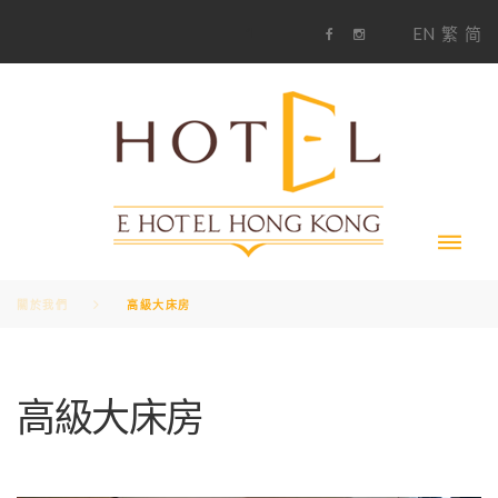
S
1
EN
繁
简
k
F
i
i
a
n
c
s
p
e
t
t
b
a
o
g
o
o
r
c
k
a
m
o
n
t
e
n
t
關於我們
高級大床房
高級大床房