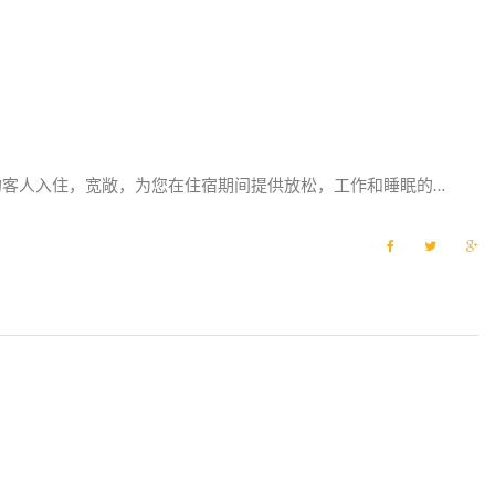
客人入住，宽敞，为您在住宿期间提供放松，工作和睡眠的…
F
T
G
a
w
o
c
i
o
e
t
g
b
t
l
o
e
e
o
r
+
k