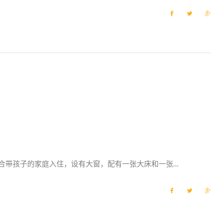
F
T
G
a
w
o
c
i
o
e
t
g
b
t
l
o
e
e
o
r
+
k
适合带孩子的家庭入住，设有大窗，配有一张大床和一张…
F
T
G
a
w
o
c
i
o
e
t
g
b
t
l