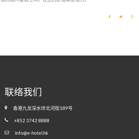
F
T
G
a
w
o
c
i
o
e
t
g
b
t
l
o
e
e
o
r
+
k
联络我们
香港九龙深水埗北河街189号
+852 3742 8888
info@e-hotel.hk