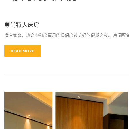
A
M
尊尚特大床房
适合家庭，热恋中和度蜜月的情侣度过美好的假期之夜。 房间配备特
E
READ MORE
N
I
T