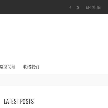
EN
繁
简
1
F
i
a
n
c
s
e
t
b
a
o
g
o
r
k
a
m
常见问题
联络我们
LATEST POSTS