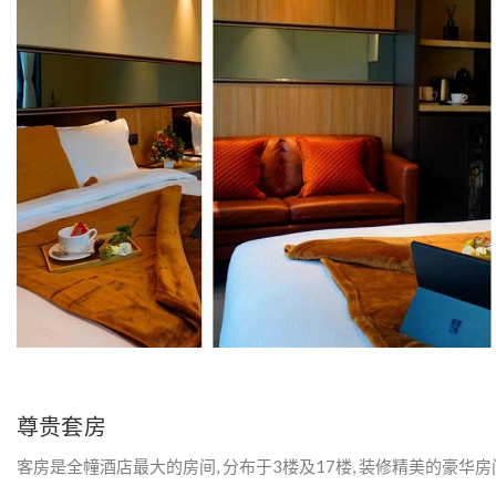
Y
：
电
子
保
险
尊贵套房
客房是全幢酒店最大的房间, 分布于3楼及17楼, 装修精美的豪