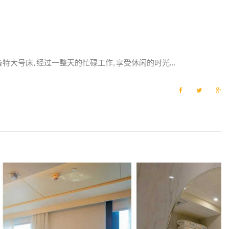
大号床, 经过一整天的忙碌工作, 享受休闲的时光…
F
T
G
a
w
o
c
i
o
e
t
g
b
t
l
o
e
e
o
r
+
k