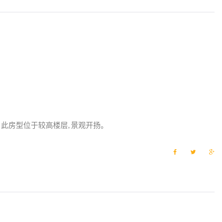
o
e
e
o
r
+
k
此房型位于较高楼层, 景观开扬。
F
T
G
a
w
o
c
i
o
e
t
g
b
t
l
o
e
e
o
r
+
k