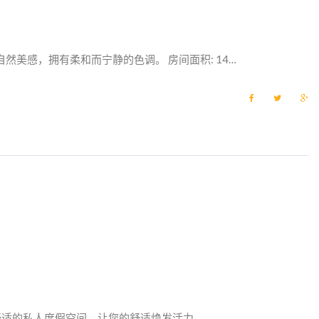
然美感，拥有柔和而宁静的色调。 房间面积: 14…
F
T
G
a
w
o
c
i
o
e
t
g
b
t
l
o
e
e
o
r
+
k
舒适的私人度假空间，让您的舒适焕发活力。