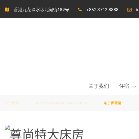
S
香港九龙深水埗北河街189号
+852 3742 8888
i
k
i
p
t
o
c
o
n
t
e
n
t
关于我们
住宿
关于我们
ACCOMMODATION TYPES
电子保险箱