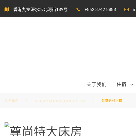
S
香港九龙深水埗北河街189号
+852 3742 8888
i
k
i
p
t
o
c
o
n
t
e
n
t
关于我们
住宿
关于我们
ACCOMMODATION TYPES
免费无线上网