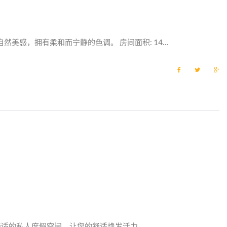
然美感，拥有柔和而宁静的色调。 房间面积: 14…
F
T
G
a
w
o
c
i
o
e
t
g
b
t
l
o
e
e
o
r
+
k
舒适的私人度假空间，让您的舒适焕发活力。