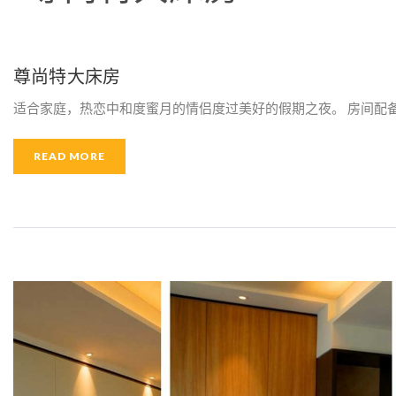
A
M
尊尚特大床房
适合家庭，热恋中和度蜜月的情侣度过美好的假期之夜。 房间配备特
E
READ MORE
N
I
T