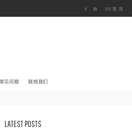
EN
繁
简
1
F
i
a
n
c
s
e
t
b
a
o
g
o
r
k
a
m
常见问题
联络我们
LATEST POSTS