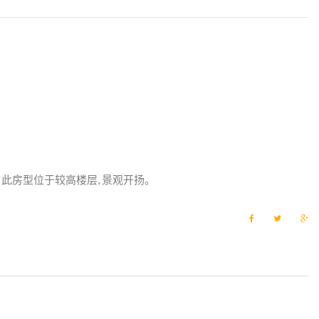
o
e
e
o
r
+
k
此房型位于较高楼层, 景观开扬。
F
T
G
a
w
o
c
i
o
e
t
g
b
t
l
o
e
e
o
r
+
k