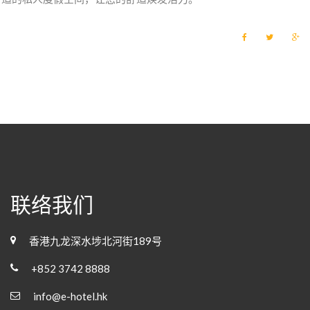
F
T
G
a
w
o
c
i
o
e
t
g
b
t
l
o
e
e
o
r
+
k
联络我们
香港九龙深水埗北河街189号
+852 3742 8888
info@e-hotel.hk