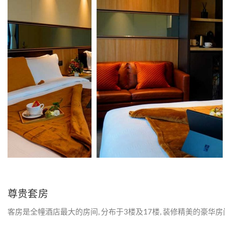
Y
：
免
费
无
线
尊贵套房
客房是全幢酒店最大的房间, 分布于3楼及17楼, 装修精美的豪