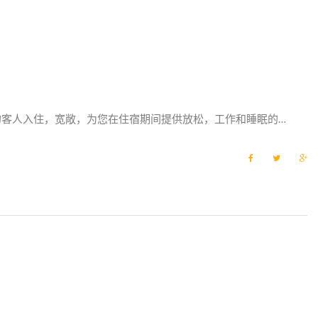
客人入住，宽敞，为您在住宿期间提供放松，工作和睡眠的…
F
T
G
a
w
o
c
i
o
e
t
g
b
t
l
o
e
e
o
r
+
k