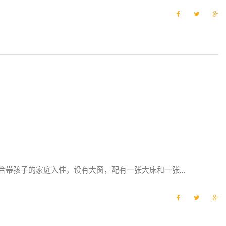
F
T
G
a
w
o
c
i
o
e
t
g
b
t
l
o
e
e
o
r
+
k
适合带孩子的家庭入住，设有大窗，配有一张大床和一张…
F
T
G
a
w
o
c
i
o
e
t
g
b
t
l