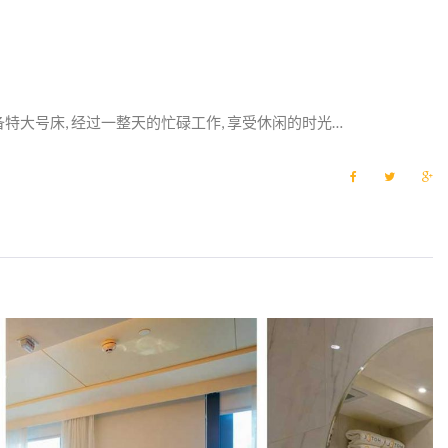
大号床, 经过一整天的忙碌工作, 享受休闲的时光…
F
T
G
a
w
o
c
i
o
e
t
g
b
t
l
o
e
e
o
r
+
k