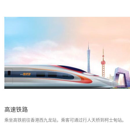
U
I
T
E
M
高速铁路
S
乘坐高铁前往香港西九龙站，乘客可通过行人天桥到柯士甸站。