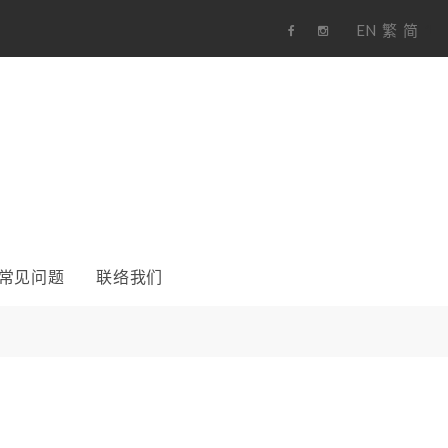
EN
繁
简
1
F
i
a
n
c
s
e
t
b
a
o
g
o
r
k
a
m
常见问题
联络我们