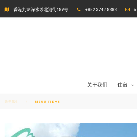
S
香港九龙深水埗北河街189号
+852 3742 8888
i
k
i
p
t
o
c
o
n
t
e
n
t
关于我们
住宿
关于我们
MENU ITEMS