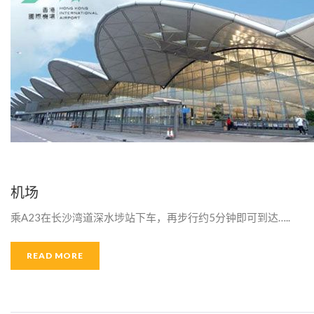
归
档
：
M
机场
E
乘A23在长沙湾道深水埗站下车，再步行约5分钟即可到达…..
N
READ MORE