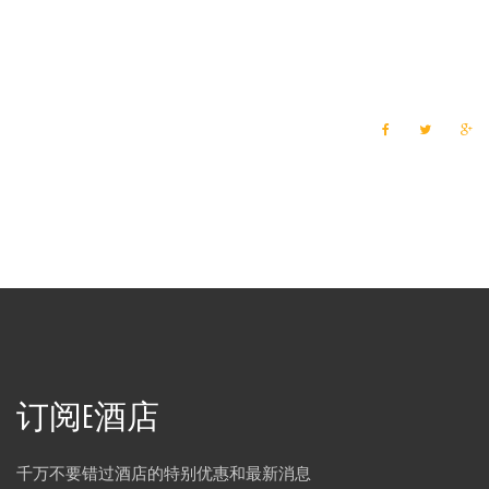
F
T
G
a
w
o
c
i
o
e
t
g
b
t
l
o
e
e
o
r
+
k
订阅E酒店
千万不要错过酒店的特别优惠和最新消息