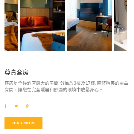
能
電
視
尊貴套房
客房是全幢酒店最大的房間, 分佈於3樓及17樓, 裝修精美的豪華
房間，讓您在完全隱居和舒適的環境中放鬆身心。
F
T
G
a
w
o
c
i
o
e
t
g
b
t
l
READ MORE
o
e
e
o
r
+
k