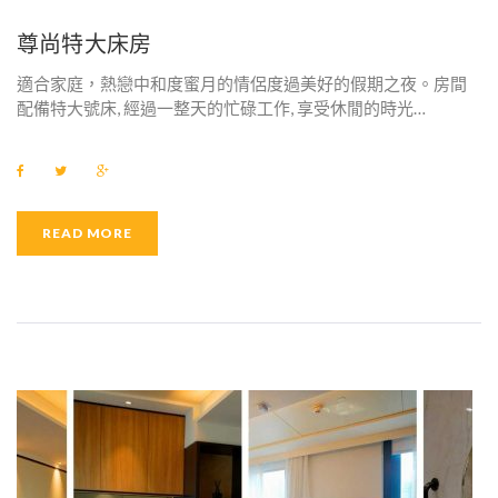
E
尊尚特大床房
N
適合家庭，熱戀中和度蜜月的情侶度過美好的假期之夜。房間
I
配備特大號床, 經過一整天的忙碌工作, 享受休閒的時光…
T
F
T
G
Y
a
w
o
c
i
o
e
t
g
：
b
t
l
READ MORE
o
e
e
o
r
+
L
k
G
液
晶
體
智