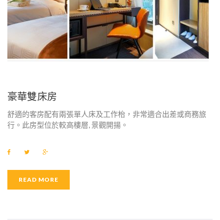
豪華雙床房
舒適的客房配有兩張單人床及工作枱，非常適合出差或商務旅
行。此房型位於較高樓層, 景觀開揚。
F
T
G
a
w
o
c
i
o
e
t
g
b
t
l
READ MORE
o
e
e
o
r
+
k