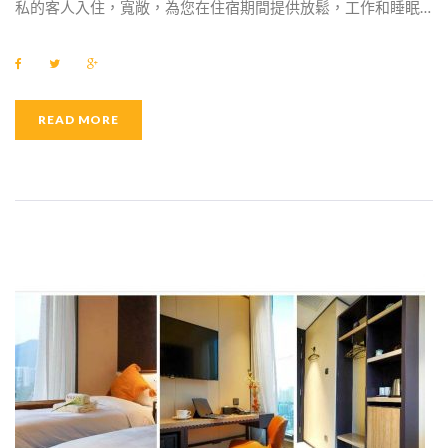
私的客人入住，寬敞，為您在住宿期間提供放鬆，工作和睡眠…
F
T
G
a
w
o
c
i
o
e
t
g
b
t
l
READ MORE
o
e
e
o
r
+
k