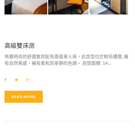
高級雙床房
佈置時尚的舒適客房配有兩張單人床，此房型位於較低樓層, 擁
有自然美感，擁有柔和而寧靜的色調。 房間面積: 14…
F
T
G
a
w
o
c
i
o
e
t
g
b
t
l
READ MORE
o
e
e
o
r
+
k