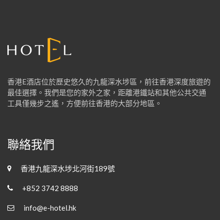
f
o
r
:
香港E酒店位於歷史悠久的九龍深水埗區，前往香港深度旅遊的
最佳選擇。我們是您的家外之家，距離港鐵站和其他公共交通
工具僅幾步之遙，方便前往香港的大部分地區。
聯絡我們
香港九龍深水埗北河街189號
+852 3742 8888
info@e-hotel.hk