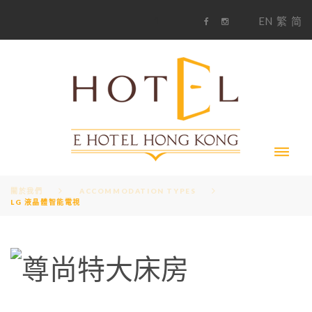
S
1
EN
繁
简
k
F
i
i
a
n
c
s
p
e
t
t
b
a
o
g
o
o
r
c
k
a
m
o
n
t
e
n
t
關於我們
ACCOMMODATION TYPES
LG 液晶體智能電視
A
M