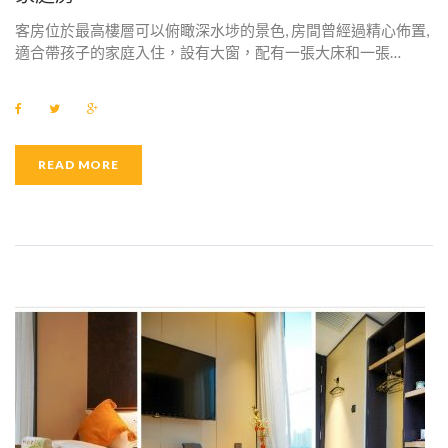
客房位於最高樓層可以俯瞰深水埗的景色, 房間曾經過精心佈置,
適合帶孩子的家庭入住，設有大窗，配有一張大床和一張…
F
T
G
a
w
o
c
i
o
e
t
g
b
t
l
READ MORE
o
e
e
o
r
+
k