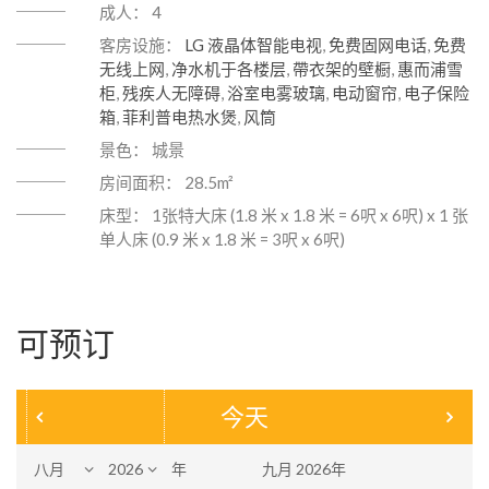
成人：
4
客房设施：
LG 液晶体智能电视
,
免费固网电话
,
免费
无线上网
,
净水机于各楼层
,
帶衣架的壁橱
,
惠而浦雪
柜
,
残疾人无障碍
,
浴室电雾玻璃
,
电动窗帘
,
电子保险
箱
,
菲利普电热水煲
,
风筒
景色：
城景
房间面积：
28.5m²
床型：
1张特大床 (1.8 米 x 1.8 米 = 6呎 x 6呎) x 1 张
单人床 (0.9 米 x 1.8 米 = 3呎 x 6呎)
可预订
今天
年
九月 2026年