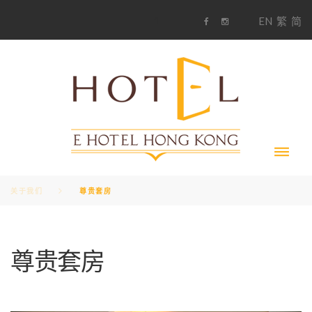
S
1
EN
繁
简
k
F
i
i
a
n
c
s
p
e
t
t
b
a
o
g
o
o
r
c
k
a
m
o
n
t
e
n
t
关于我们
尊贵套房
尊贵套房