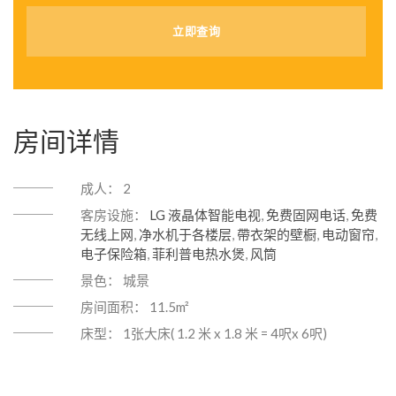
房间详情
成人：
2
客房设施：
LG 液晶体智能电视
,
免费固网电话
,
免费
无线上网
,
净水机于各楼层
,
帶衣架的壁橱
,
电动窗帘
,
电子保险箱
,
菲利普电热水煲
,
风筒
景色：
城景
房间面积：
11.5m²
床型：
1张大床( 1.2 米 x 1.8 米 = 4呎x 6呎)