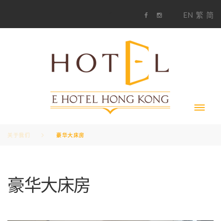
S
1
EN
繁
简
k
F
i
i
a
n
c
s
p
e
t
t
b
a
o
g
o
o
r
c
k
a
m
o
n
t
e
n
t
关于我们
豪华大床房
豪华大床房